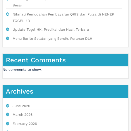
Besar
Nikmati Kemudahan Pembayaran QRIS dan Pulsa di NENEK
TOGEL 4D
Update Togel HK: Prediksi dan Hasil Terbaru
Menu Barito Selatan yang Bersih: Peranan DLH
Recent Comments
No comments to show.
Archives
June 2026
March 2026
February 2026