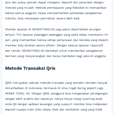
Qris dan pulsa, pemain dapat mengatur deposit dan penarikan dengan
metode yang mudah. Metode pembayaran yang fleksibel ini memastikan
bahwa semua anggota, tanpa memperhatikan perbedaan pengalaman
individu, bisa merasakan permainan secara lebih baik.
Standar layanan di NENEKTOGEL4D juga patut diperhatikan acungan
jempol. Tim layanan pelanggan pelanggan yang sedia selalu membantu 24
jam, yang memastikan bahwa setiap pertanyaan dan kendala yang dialami
member bisa teratasi secara efisien. Dengan adanya layanan responsif
dan ramah, NENEKTOGEL4D bertekad untuk memberikan pengalaman
bermain yang menyenangkan dan tanpa hambatan bagi seluruh anggota.
Metode Transaksi Qris
QRIS merupakan sebuah metode transaksi yang semakin semakin banyak
dimanfaatkan di Indonesia, termasuk di situs togel daring seperti juga
NENEK TOGEL 4D. Dengan QRIS, pengguna bisa mengerjakan perdagangan
dengan lebih praktis dan cepatnya. Hanya hanya meng-scanning kode
kode QR dengan aplikasi keuangan yang support member bisa melakukan
deposit supaya main lotto tanpa ribet dan tambahan uang yang tidak