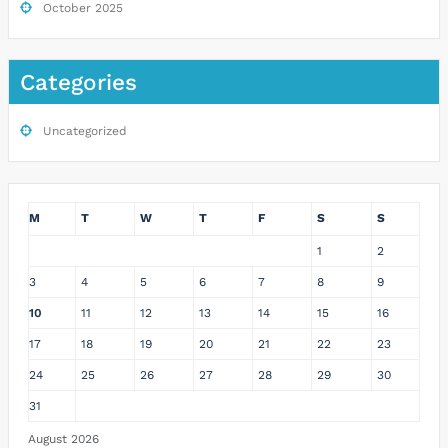
October 2025
Categories
Uncategorized
M
T
W
T
F
S
S
1
2
3
4
5
6
7
8
9
10
11
12
13
14
15
16
17
18
19
20
21
22
23
24
25
26
27
28
29
30
31
August 2026