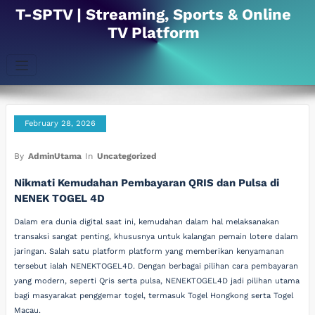
Skip
T-SPTV | Streaming, Sports & Online
to
TV Platform
content
February 28, 2026
By
AdminUtama
In
Uncategorized
Nikmati Kemudahan Pembayaran QRIS dan Pulsa di
NENEK TOGEL 4D
Dalam era dunia digital saat ini, kemudahan dalam hal melaksanakan
transaksi sangat penting, khususnya untuk kalangan pemain lotere dalam
jaringan. Salah satu platform platform yang memberikan kenyamanan
tersebut ialah NENEKTOGEL4D. Dengan berbagai pilihan cara pembayaran
yang modern, seperti Qris serta pulsa, NENEKTOGEL4D jadi pilihan utama
bagi masyarakat penggemar togel, termasuk Togel Hongkong serta Togel
Macau.