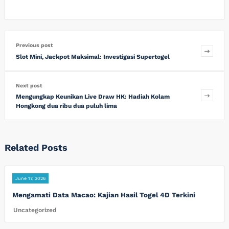
Previous post
Slot Mini, Jackpot Maksimal: Investigasi Supertogel
Next post
Mengungkap Keunikan Live Draw HK: Hadiah Kolam
Hongkong dua ribu dua puluh lima
Related Posts
June 17, 2026
Mengamati Data Macao: Kajian Hasil Togel 4D Terkini
Uncategorized