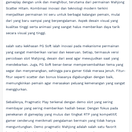
gameplay dengan unik dan menghibur, terutama dari permainan Mahjong
Scatter Hitam. Kombinasi inovasi dan teknologi modern terkini
menjadikan permainan ini seru untuk berbagai kalangan pemain, mulai
dari yang baru sampai yang berpengalaman. Aspek desain visual yang
kualitas tinggi serta animasi yang sangat halus memberikan daya tarik
secara visual yang tinggi.
salah satu kekhasan PG Soft ialah inovasi pada mekanisme permainan
yang sangat memberikan variasi dan keseruan. Setiap, termasuk versi
percobaan slot Mahjong, desain dari awal agar mewujudkan saat yang
mendebarkan. Juga, PG Soft benar-benar mempersembahkan tema yang
segar dan menyenangkan, sehingga para gamer tidak merasa jenuh. Fitur-
fitur seperti scatter dan bonus biasanya digabungkan dengan baik,
memungkinkan pemain agar merasakan peluang kemenangan yang sangat
menggiurkan.
Sebaliknya, Pragmatic Play terkenal dengan demo slot yang sering
membayar yang sering memberikan hadiah besar. Dengan fokus pada
penekanan di gameplay yang mulus dan tingkat RTP yang kompetitif,
gamer cenderung menikmati pengalaman bermain yang tidak hanya
menguntungkan. Demo pragmatic Mahjong adalah salah satu favorit