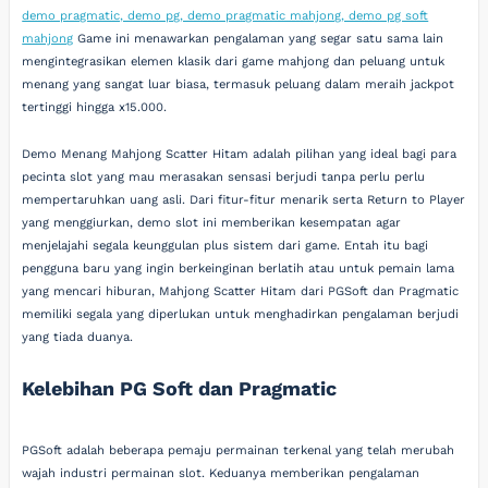
demo pragmatic, demo pg, demo pragmatic mahjong, demo pg soft
mahjong
Game ini menawarkan pengalaman yang segar satu sama lain
mengintegrasikan elemen klasik dari game mahjong dan peluang untuk
menang yang sangat luar biasa, termasuk peluang dalam meraih jackpot
tertinggi hingga x15.000.
Demo Menang Mahjong Scatter Hitam adalah pilihan yang ideal bagi para
pecinta slot yang mau merasakan sensasi berjudi tanpa perlu perlu
mempertaruhkan uang asli. Dari fitur-fitur menarik serta Return to Player
yang menggiurkan, demo slot ini memberikan kesempatan agar
menjelajahi segala keunggulan plus sistem dari game. Entah itu bagi
pengguna baru yang ingin berkeinginan berlatih atau untuk pemain lama
yang mencari hiburan, Mahjong Scatter Hitam dari PGSoft dan Pragmatic
memiliki segala yang diperlukan untuk menghadirkan pengalaman berjudi
yang tiada duanya.
Kelebihan PG Soft dan Pragmatic
PGSoft adalah beberapa pemaju permainan terkenal yang telah merubah
wajah industri permainan slot. Keduanya memberikan pengalaman