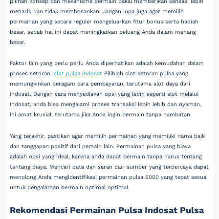
pilihan konsep dan mekanisme bermain bakal memberikan sensasi lebih
menarik dan tidak membosankan. Jangan lupa juga agar memilih
permainan yang secara reguler mengeluarkan fitur bonus serta hadiah
besar, sebab hal ini dapat meningkatkan peluang Anda dalam menang
besar.
Faktor lain yang perlu perlu Anda diperhatikan adalah kemudahan dalam
proses setoran.
slot pulsa indosat
Pilihlah slot setoran pulsa yang
memungkinkan beragam cara pembayaran, terutama slot daya dari
Indosat. Dengan cara menyediakan opsi yang lebih seperti slot melalui
Indosat, anda bisa mengalami proses transaksi lebih lebih dan nyaman.
Ini amat krusial, terutama jika Anda ingin bermain tanpa hambatan.
Yang terakhir, pastikan agar memilih permainan yang memiliki nama baik
dan tanggapan positif dari pemain lain. Permainan pulsa yang biaya
adalah opsi yang ideal, karena anda dapat bermain tanpa harus tentang
tentang biaya. Mencari data dan saran dari sumber yang terpercaya dapat
menolong Anda mengidentifikasi permainan pulsa 5000 yang tepat sesuai
untuk pengalaman bermain optimal optimal.
Rekomendasi Permainan Pulsa Indosat Pulsa