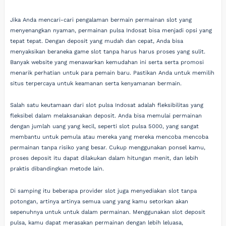
Jika Anda mencari-cari pengalaman bermain permainan slot yang
menyenangkan nyaman, permainan pulsa Indosat bisa menjadi opsi yang
tepat tepat. Dengan deposit yang mudah dan cepat, Anda bisa
menyaksikan beraneka game slot tanpa harus harus proses yang sulit.
Banyak website yang menawarkan kemudahan ini serta serta promosi
menarik perhatian untuk para pemain baru. Pastikan Anda untuk memilih
situs terpercaya untuk keamanan serta kenyamanan bermain.
Salah satu keutamaan dari slot pulsa Indosat adalah fleksibilitas yang
fleksibel dalam melaksanakan deposit. Anda bisa memulai permainan
dengan jumlah uang yang kecil, seperti slot pulsa 5000, yang sangat
membantu untuk pemula atau mereka yang mereka mencoba mencoba
permainan tanpa risiko yang besar. Cukup menggunakan ponsel kamu,
proses deposit itu dapat dilakukan dalam hitungan menit, dan lebih
praktis dibandingkan metode lain.
Di samping itu beberapa provider slot juga menyediakan slot tanpa
potongan, artinya artinya semua uang yang kamu setorkan akan
sepenuhnya untuk untuk dalam permainan. Menggunakan slot deposit
pulsa, kamu dapat merasakan permainan dengan lebih leluasa,