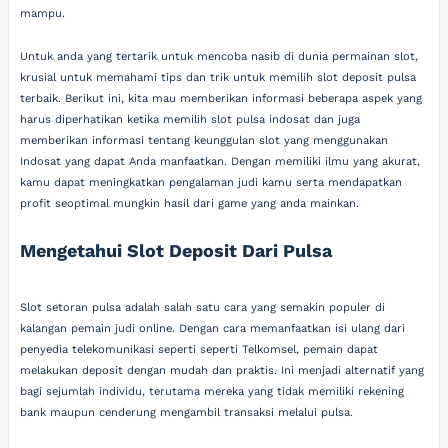
mampu.
Untuk anda yang tertarik untuk mencoba nasib di dunia permainan slot,
krusial untuk memahami tips dan trik untuk memilih slot deposit pulsa
terbaik. Berikut ini, kita mau memberikan informasi beberapa aspek yang
harus diperhatikan ketika memilih slot pulsa indosat dan juga
memberikan informasi tentang keunggulan slot yang menggunakan
Indosat yang dapat Anda manfaatkan. Dengan memiliki ilmu yang akurat,
kamu dapat meningkatkan pengalaman judi kamu serta mendapatkan
profit seoptimal mungkin hasil dari game yang anda mainkan.
Mengetahui Slot Deposit Dari Pulsa
Slot setoran pulsa adalah salah satu cara yang semakin populer di
kalangan pemain judi online. Dengan cara memanfaatkan isi ulang dari
penyedia telekomunikasi seperti seperti Telkomsel, pemain dapat
melakukan deposit dengan mudah dan praktis. Ini menjadi alternatif yang
bagi sejumlah individu, terutama mereka yang tidak memiliki rekening
bank maupun cenderung mengambil transaksi melalui pulsa.